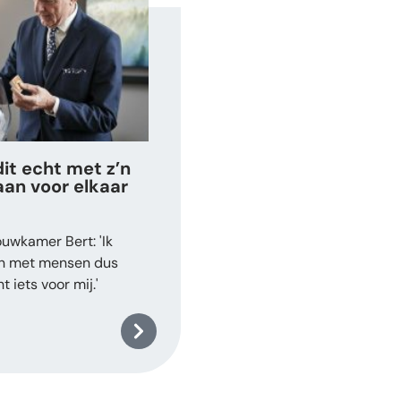
it echt met z’n
aan voor elkaar
uwkamer Bert: 'Ik
en met mensen dus
t iets voor mij.'