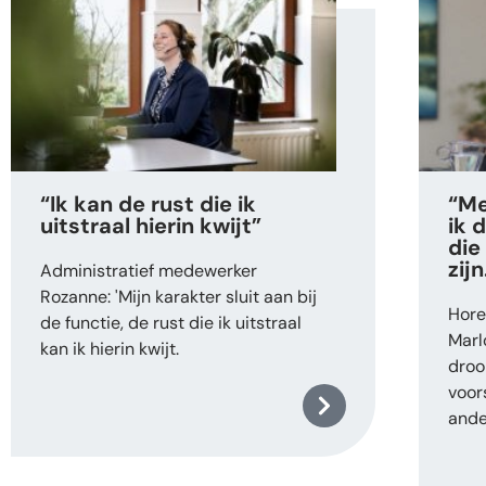
“Ik kan de rust die ik
“Me
uitstraal hierin kwijt”
ik 
die 
zijn
Administratief medewerker
Rozanne: 'Mijn karakter sluit aan bij
Hore
de functie, de rust die ik uitstraal
Marl
kan ik hierin kwijt.
droo
voors
ande