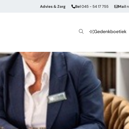
Advies & Zorg
Bel
045 - 54 17 755
Mail
n
Gedenkboetiek