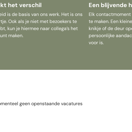
kt het verschil
Een blijvende h
eid is de basis van ons werk. Het is ons
Elk contactmoment i
rtje. Ook als je niet met bezoekers te
te maken. Een klein
t, kun je hiermee naar collega’s het
knikje of de deur o
kunt maken.
persoonlijke aandac
voor is.
momenteel geen openstaande vacatures