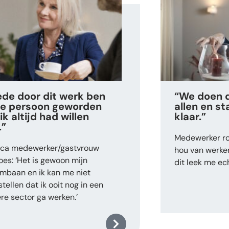
de door dit werk ben
“We doen d
de persoon geworden
allen en st
ik altijd had willen
klaar.”
.”
Medewerker ro
ca medewerker/gastvrouw
hou van werk
oes: ‘Het is gewoon mijn
dit leek me ech
mbaan en ik kan me niet
tellen dat ik ooit nog in een
re sector ga werken.’