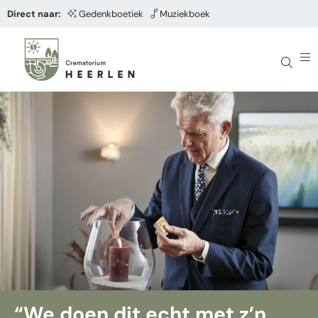
Direct naar:
Gedenkboetiek
Muziekboek
“We doen dit echt met z’n