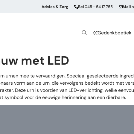
Advies & Zorg
Bel
045 - 54 17 755
Mail
n
Gedenkboetiek
auw met LED
 om urnen mee te vervaardigen. Speciaal geselecteerde ingre
aars vorm aan de urn, die vervolgens bedekt wordt met versch
karakter. Deze urn is voorzien van LED-verlichting, welke een
at symbool voor de eeuwige herinnering aan een dierbare.