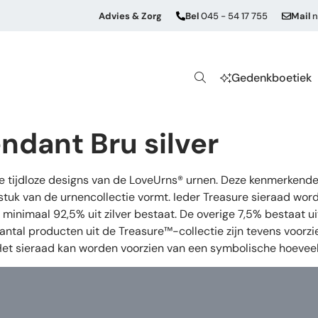
Advies & Zorg
Bel
045 - 54 17 755
Mail
n
Gedenkboetiek
ndant Bru silver
de tijdloze designs van de LoveUrns® urnen. Deze kenmerkende
stuk van de urnencollectie vormt. Ieder Treasure sieraad wor
oor minimaal 92,5% uit zilver bestaat. De overige 7,5% bestaat
aantal producten uit de Treasure™-collectie zijn tevens voorz
 Het sieraad kan worden voorzien van een symbolische hoeveel