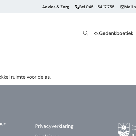
Advies & Zorg
Bel
045 - 54 17 755
Mail
n
Gedenkboetiek
kkel ruimte voor de as.
nen
Privacyverklaring