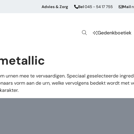
Advies & Zorg
Bel
045 - 54 17 755
Mail
n
Gedenkboetiek
metallic
 om urnen mee te vervaardigen. Speciaal geselecteerde ingre
naars vorm aan de urn, welke vervolgens bedekt wordt met ver
karakter.