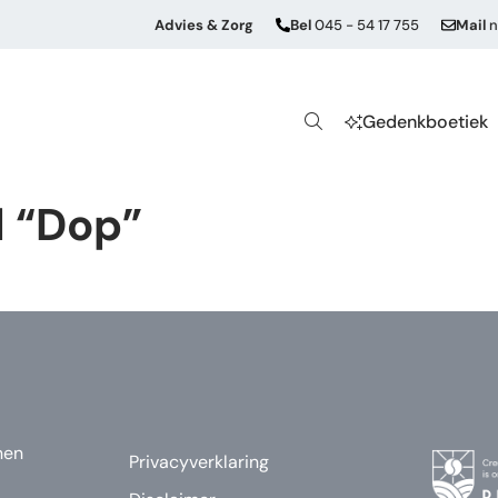
Advies & Zorg
Bel
045 - 54 17 755
Mail
n
Gedenkboetiek
l “Dop”
nen
Privacyverklaring