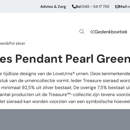
Advies & Zorg
Bel
045 - 54 17 755
Mail
n
Gedenkboetiek
een&Pol silver
es Pendant Pearl Green
de tijdloze designs van de LoveUrns® urnen. Deze kenmerkende
stuk van de urnencollectie vormt. Ieder Treasure sieraad wor
oor minimaal 92,5% uit zilver bestaat. De overige 7,5% bestaat
aantal producten uit de Treasure™-collectie zijn tevens voorz
 Het sieraad kan worden voorzien van een symbolische hoeveel