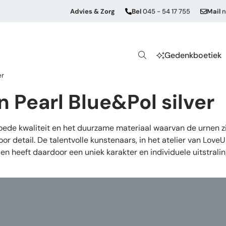
Advies & Zorg
Bel
045 - 54 17 755
Mail
n
Gedenkboetiek
er
n Pearl Blue&Pol silver
de kwaliteit en het duurzame materiaal waarvan de urnen zij
or detail. De talentvolle kunstenaars, in het atelier van Lov
en heeft daardoor een uniek karakter en individuele uitstrali