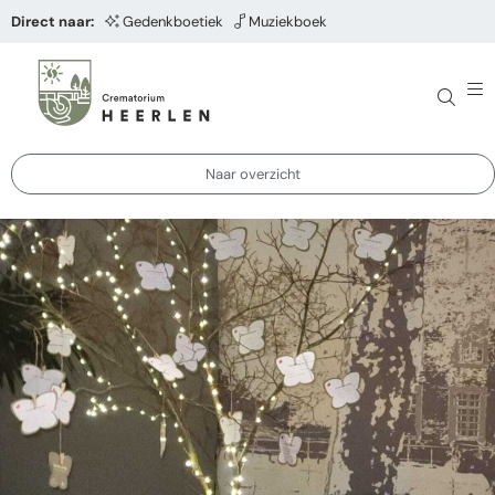
Direct naar:
Gedenkboetiek
Muziekboek
Naar overzicht